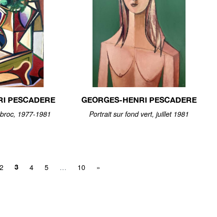
RI PESCADERE
GEORGES-HENRI PESCADERE
 broc, 1977-1981
Portrait sur fond vert, juillet 1981
2
4
5
…
10
»
3