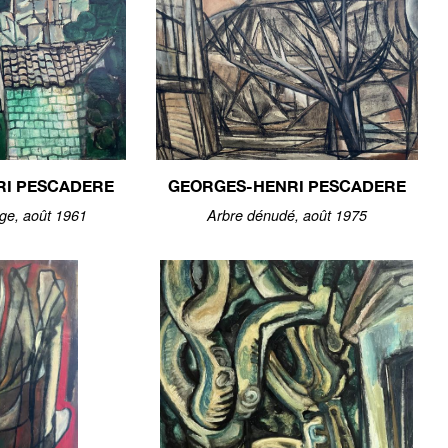
RI PESCADERE
GEORGES-HENRI PESCADERE
age, août 1961
Arbre dénudé, août 1975