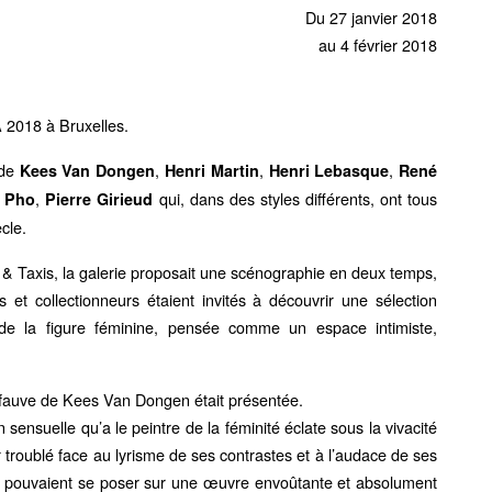
Du 27 janvier 2018
au 4 février 2018
A 2018 à Bruxelles.
 de
,
,
,
Kees Van Dongen
Henri Martin
Henri Lebasque
René
,
qui, dans des styles différents, ont tous
 Pho
Pierre Girieud
cle.
 & Taxis, la galerie proposait une scénographie en deux temps,
 et collectionneurs étaient invités à découvrir une sélection
 de la figure féminine, pensée comme un espace intimiste,
e fauve de Kees Van Dongen était présentée.
n sensuelle qu’a le peintre de la féminité éclate sous la vivacité
ur troublé face au lyrisme de ses contrastes et à l’audace de ses
ur pouvaient se poser sur une œuvre envoûtante et absolument